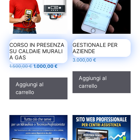
CORSO IN PRESENZA
GESTIONALE PER
SU CALDAIE MURALI
AZIENDE
A GAS
3.000,00
€
Il
Il
1.500,00
€
1.000,00
€
prezzo
prezzo
Aggiungi al
originale
attuale
Aggiungi al
carrello
era:
è:
carrello
1.500,00 €.
1.000,00 €.