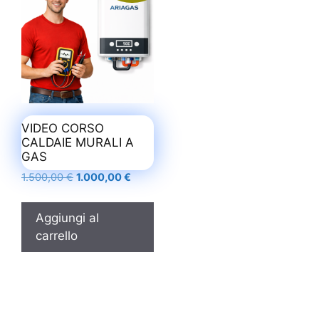
VIDEO CORSO
CALDAIE MURALI A
GAS
Il
Il
1.500,00
€
1.000,00
€
prezzo
prezzo
originale
attuale
Aggiungi al
era:
è:
carrello
1.500,00 €.
1.000,00 €.