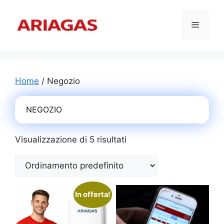
Vai
al
Menu
contenuto
Home
/ Negozio
NEGOZIO
Visualizzazione di 5 risultati
In offerta!