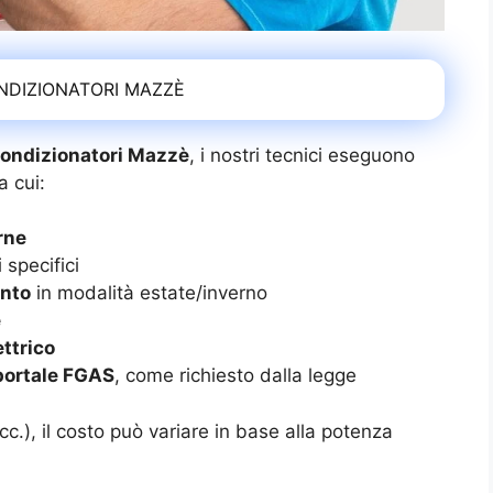
NDIZIONATORI MAZZÈ
ondizionatori Mazzè
, i nostri tecnici eseguono
a cui:
rne
 specifici
ento
in modalità estate/inverno
e
ttrico
 portale FGAS
, come richiesto dalla legge
ecc.), il costo può variare in base alla potenza