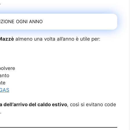
.
ZIONE OGNI ANNO
 Mazzè
almeno una volta all’anno è utile per:
polvere
ianto
nte
GAS
 dell’arrivo del caldo estivo
, così si evitano code
.