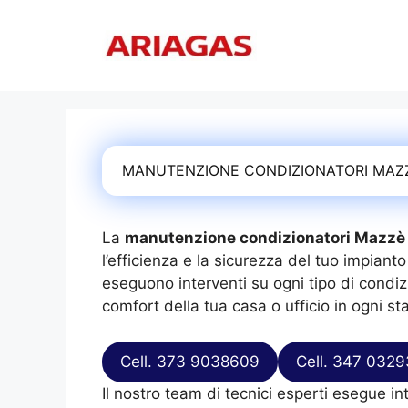
Vai
al
contenuto
MANUTENZIONE CONDIZIONATORI MA
La
manutenzione condizionatori Mazzè
l’efficienza e la sicurezza del tuo impianto 
eseguono interventi su ogni tipo di condi
comfort della tua casa o ufficio in ogni st
Cell. 373 9038609
Cell. 347 032
Il nostro team di tecnici esperti esegue in